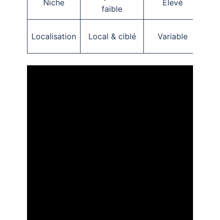
Niche
Élevé
faible
Localisation
Local & ciblé
Variable