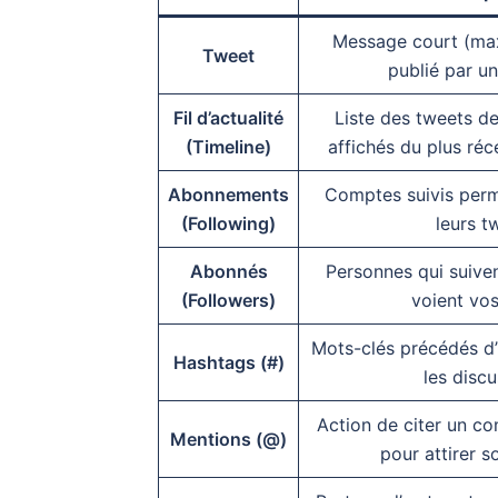
Message court (max
Tweet
publié par un 
Fil d’actualité
Liste des tweets de
(Timeline)
affichés du plus réc
Abonnements
Comptes suivis perm
(Following)
leurs t
Abonnés
Personnes qui suive
(Followers)
voient vos
Mots-clés précédés d’
Hashtags (#)
les discu
Action de citer un c
Mentions (@)
pour attirer s