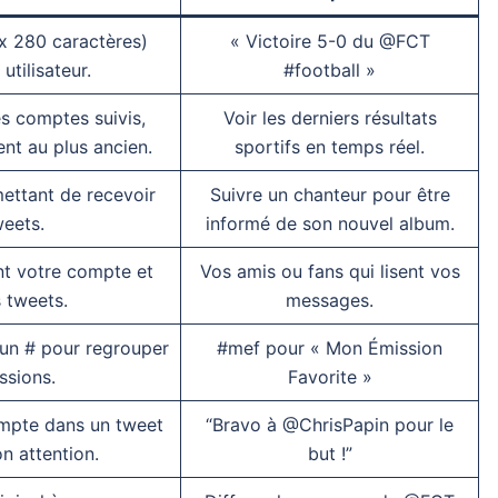
 280 caractères)
« Victoire 5-0 du @FCT
utilisateur.
#football »
s comptes suivis,
Voir les derniers résultats
ent au plus ancien.
sportifs en temps réel.
ettant de recevoir
Suivre un chanteur pour être
weets.
informé de son nouvel album.
nt votre compte et
Vos amis ou fans qui lisent vos
 tweets.
messages.
un # pour regrouper
#mef pour « Mon Émission
ssions.
Favorite »
ompte dans un tweet
“Bravo à @ChrisPapin pour le
on attention.
but !”