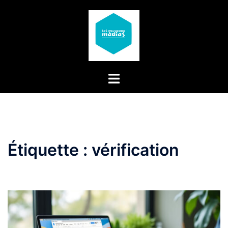
Aller
au
contenu
Étiquette :
vérification