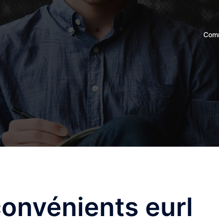
Comm
convénients eurl