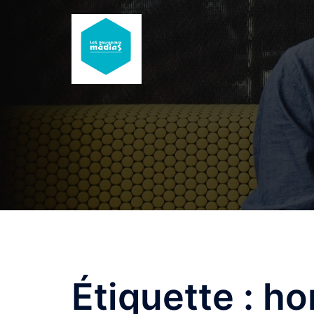
Aller
au
contenu
Étiquette :
ho