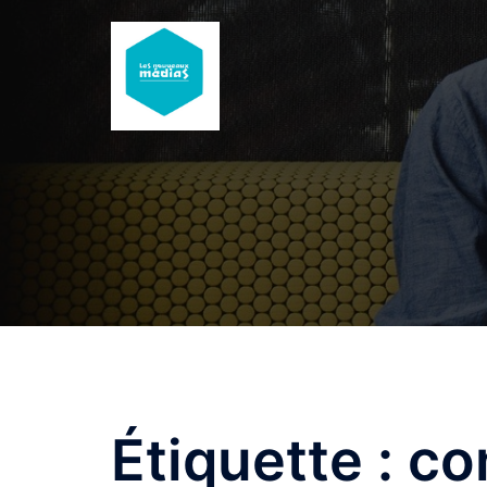
Aller
au
contenu
Étiquette :
co