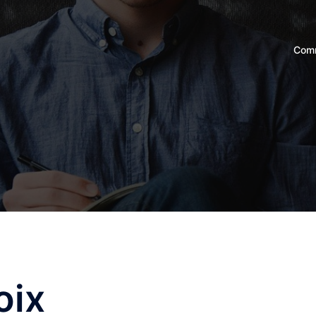
Comm
oix