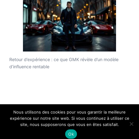
Retour d’expérience : ce que GMK révèle d’un modèle
d’influence rentable
Nous utilisons des cookies pour vous garantir la meilleure
expérience sur notre site web. Si vous continuez à utiliser ce
Web agency, studio de création et d'édition - Copyright
site, nous supposerons que vous en êtes satisfait.
2026 - Tous droits réservés.
Ok